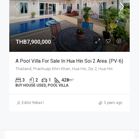
THB7,900,000
A Pool Villa For Sale In Hua Hin Soi 2 Area. (PV-6)
Thailand, Prachuap Khiri Khan, Hua Hin, Soi 2, Hua Hin
3
2
1
428
m²
BUY HOUSE USED, POOL VILLA
Editor Rebax1
3 years ago