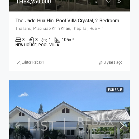
THB4,250,000
The Jade Hua Hin, Pool Villa Crystal, 2 Bedrooms And 2 Bathrooms, 105 M2 House On The Plot Of Your Choice. (P-7-C)
Thailand, Prachuap Khiri Khan, Thap Tai, Hua Hin
3
3
1
105
m²
NEW HOUSE, POOL VILLA
Editor Rebax1
3 years ago
FOR SALE