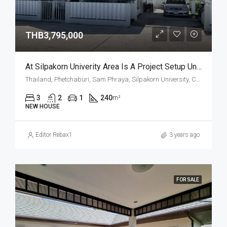
THB3,795,000
At Silpakorn Univerity Area Is A Project Setup Under The Name Leo Resort (www.leo-Resort.com). (P-2)
Thailand, Phetchaburi, Sam Phraya, Silpakorn University, Cha Am
3
2
1
240
m²
NEW HOUSE
Editor Rebax1
3 years ago
FOR SALE