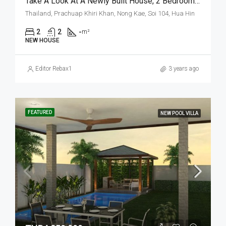
Take A Look At A Newly Built House, 2 Bedrooms, 2 Bathrooms, 2-Storey Townhouse With A Garden In Hua Hin Area, Soi 104. (H-6)
Thailand, Prachuap Khiri Khan, Nong Kae, Soi 104, Hua Hin
2
2
-
m²
NEW HOUSE
Editor Rebax1
3 years ago
FEATURED
NEW POOL VILLA