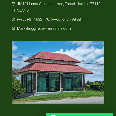
4M13 Huana-Saingang road, Tabtai, Hua Hin 77110
THAILAND
(++66)-817 632 170, (++66)-617 798 884
Marketing@rebax-realestate.com