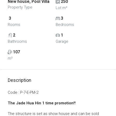
New house, Pool Villa
250
Property Type
Lot m²
3
3
Rooms
Bedrooms
2
1
Bathrooms
Garage
107
m²
Description
Code : P-7-E-PM-2
The Jade Hua Hin 1 time promotion!!
The structure is set as show house and can be sold