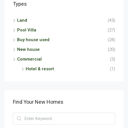
Types
Land
(43)
Pool Villa
(27)
Buy house used
(24)
New house
(20)
Commercial
(5)
Hotel & resort
(1)
Find Your New Homes