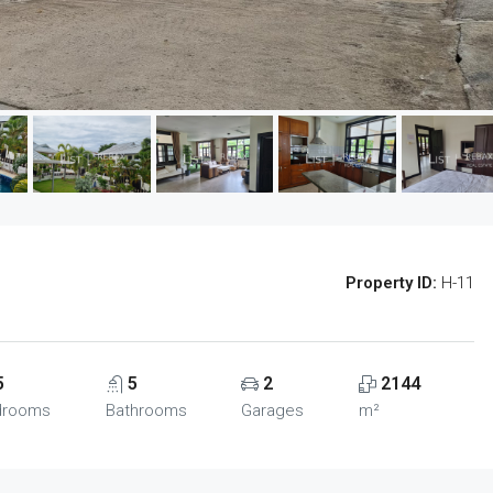
Property ID:
H-11
5
5
2
2144
drooms
Bathrooms
Garages
m²