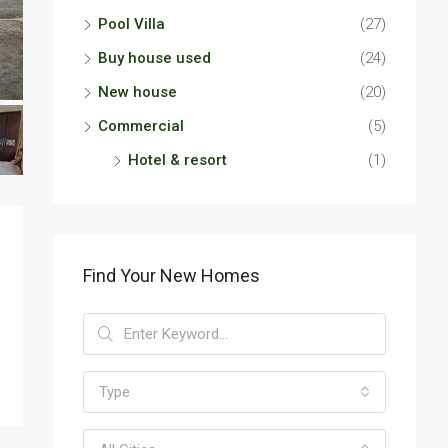
Pool Villa
(27)
Buy house used
(24)
New house
(20)
Commercial
(5)
Hotel & resort
(1)
Find Your New Homes
Type