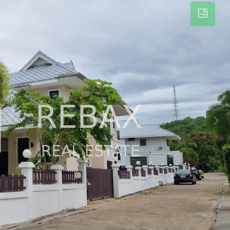
FEATURED
NEW
THB7,300,000