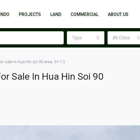
ONDO
PROJECTS
LAND
COMMERCIAL
ABOUT US
Type
All Cities
 for sale in Hua Hin soi 90 area. (H-11)
For Sale In Hua Hin Soi 90