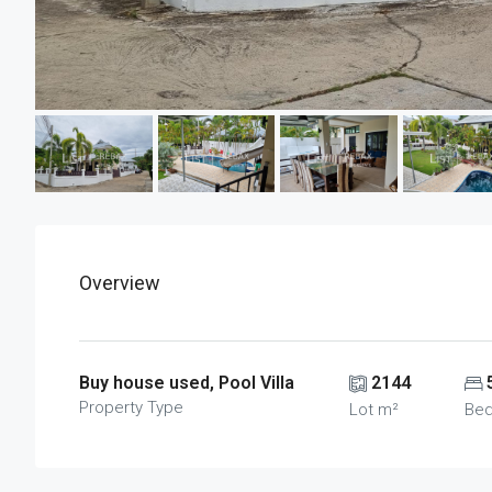
Overview
Buy house used, Pool Villa
2144
Property Type
Lot m²
Be