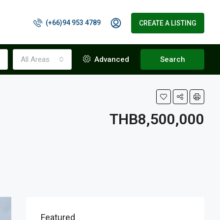
(+66)94 953 4789
CREATE A LISTING
All Areas
Advanced
Search
THB8,500,000
Featured