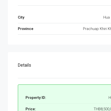
City
Hua 
Province
Prachuap Khiri K
Details
Property ID:
H
Price:
THB8,500,