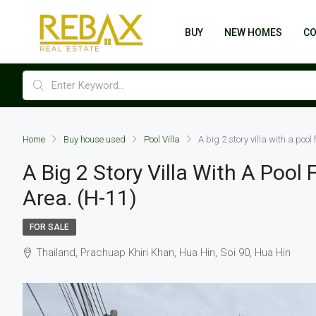
BUY
NEW HOMES
C
Home
Buy house used
Pool Villa
A big 2 story villa with a pool
A Big 2 Story Villa With A Pool 
Area. (H-11)
FOR SALE
Thailand, Prachuap Khiri Khan, Hua Hin, Soi 90, Hua Hin