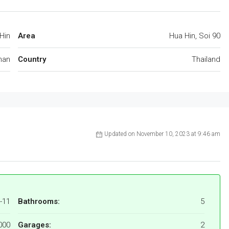
Hin
Area
Hua Hin, Soi 90
han
Country
Thailand
Updated on November 10, 2023 at 9:46 am
-11
Bathrooms:
5
000
Garages:
2